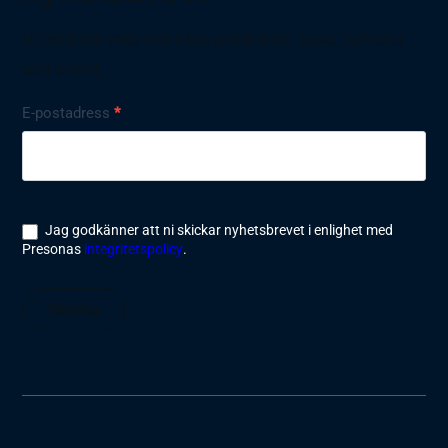
Vi berättar mer om våra produkter, case, nyheter
och event.
Nyhetsbrev
E-postadress
*
Jag godkänner att ni skickar nyhetsbrevet i enlighet med
Presonas
integritetspolicy
.
Skicka