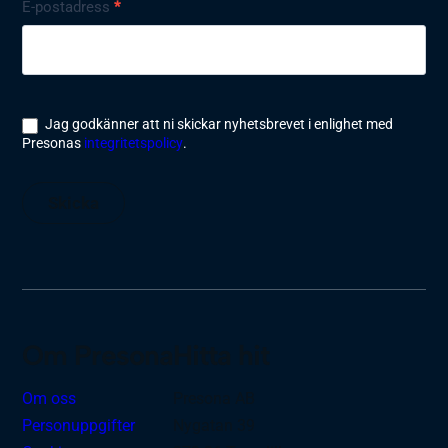
Nyhetsbrev
E-postadress
*
Jag godkänner att ni skickar nyhetsbrevet i enlighet med
Presonas
integritetspolicy
.
Skicka
Om Presona
Hitta hit
Om oss
Presona AB
Personuppgifter
Nygatan 39