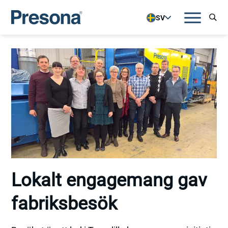
SV
Lokalt engagemang gav
fabriksbesök