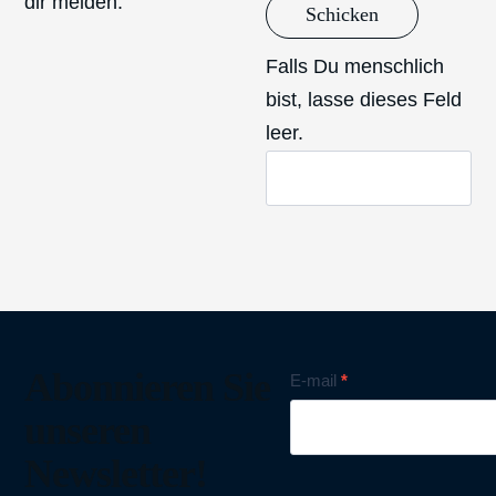
dir melden.
Schicken
Falls Du menschlich
bist, lasse dieses Feld
leer.
Abonnieren Sie
Nyhetsbrev
E-mail
*
unseren
Newsletter!