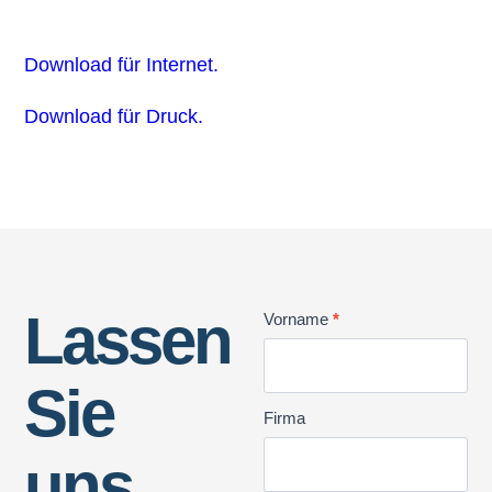
Download für Internet.
Download für Druck.
Lassen
Kontakt
Vorname
*
Allmän
Sie
Firma
uns