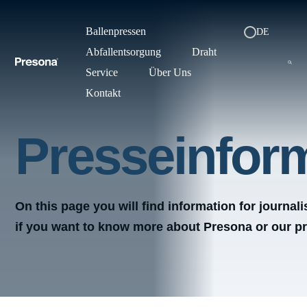
Ballenpressen
DE
Abfallentsorgung
Draht
Service
Über Uns
Kontakt
Presseinfor
On this page you will find information for journali
if you want to know more about Presona or our p