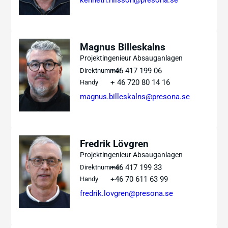
kenneth.nilsson@presona.se
Magnus Billeskalns
Projektingenieur Absauganlagen
+46 417 199 06
Direktnummer
+ 46 720 80 14 16
Handy
magnus.billeskalns@presona.se
Fredrik Lövgren
Projektingenieur Absauganlagen
+46 417 199 33
Direktnummer
+46 70 611 63 99
Handy
fredrik.lovgren@presona.se