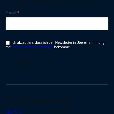
Studies, Neuigkeiten und Veranstaltungen.
Nyhetsbrev
E-mail
*
Ich akzeptiere, dass ich den Newsletter in Übereinstimmung
mit
Presonas Integritätsregeln
bekomme.
Schicken
Über Presona
Anfahrt
Über Uns
Presona AB