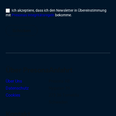
Ich akzeptiere, dass ich den Newsletter in Übereinstimmung
mit
Presonas Integritätsregeln
bekomme.
Schicken
Über Presona
Anfahrt
Über Uns
Presona AB
Datenschutz
Nygatan 39
Cookies
273 36 Tomelilla
Schweden
Kontakt