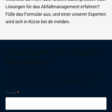
Lösungen für das Abfallmanagement erfahren?
Fülle das Formular aus, und einer unserer Experten
wird sich in Kürze bei dir melden.
Abonnieren Sie unseren
Newsletter!
Wir berichten mehr über unsere Produkte, Case
Studies, Neuigkeiten und Veranstaltungen.
Nyhetsbrev
E-mail
*