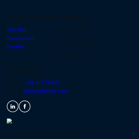
Über Presona
Anfahrt
Über Uns
Presona AB
Datenschutz
Nygatan 39
Cookies
273 36 Tomelilla
Schweden
Kontakt
Telefon:
+46 417-199 00
E-mail:
sales@presona.com
Inducore ist ein schwedischer Industriekonzern,
der in drei Geschäftsbereiche organisiert ist: Truck
Bodies, System Solutions und Component