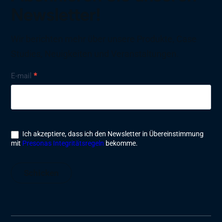
Newsletter!
Wir berichten mehr über unsere Produkte, Case
Studies, Neuigkeiten und Veranstaltungen.
Nyhetsbrev
E-mail
*
Ich akzeptiere, dass ich den Newsletter in Übereinstimmung
mit
Presonas Integritätsregeln
bekomme.
Schicken