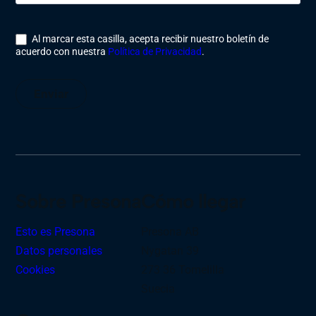
Al marcar esta casilla, acepta recibir nuestro boletín de
acuerdo con nuestra
Política de Privacidad
.
Enviar
Sobre Presona
Cómo llegar
Esto es Presona
Presona AB
Datos personales
Nygatan 39
Cookies
273 36 Tomelilla
Suecia