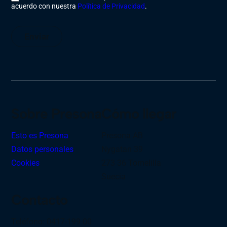
acuerdo con nuestra
Política de Privacidad
.
Enviar
Sobre Presona
Cómo llegar
Esto es Presona
Presona AB
Datos personales
Nygatan 39
Cookies
273 36 Tomelilla
Suecia
Contacto
Teléfono: 0417-199 00