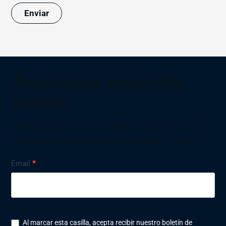
Enviar
¡Suscríbase a nuestro
boletín!
Compartimos más información sobre nuestros
productos, casos de éxito, novedades y eventos.
Nyhetsbrev
Email
*
Al marcar esta casilla, acepta recibir nuestro boletín de