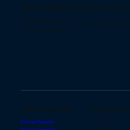
¡Suscríbase a nuestro bo
Compartimos más información sobre nuestros p
novedades y eventos.
Sobre Presona
Cómo llega
Esto es Presona
Presona AB
Datos personales
Nygatan 39