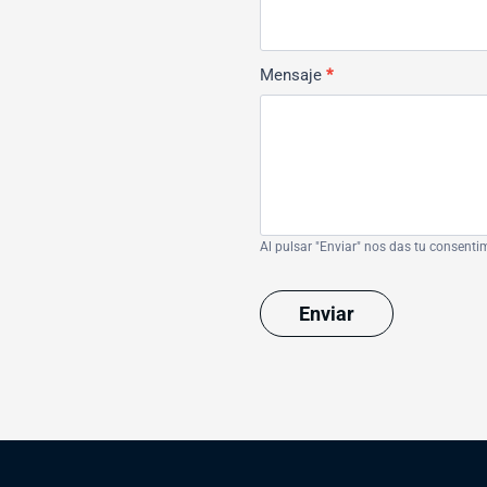
Mensaje
*
Al pulsar "Enviar" nos das tu consenti
Enviar