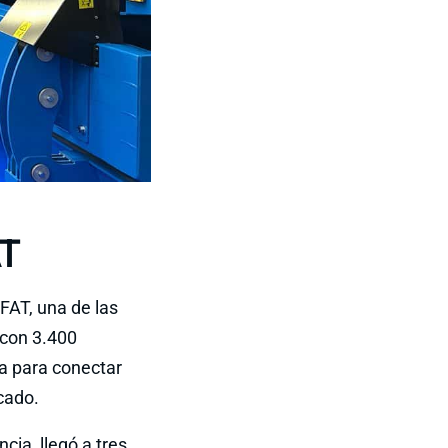
AT
FAT, una de las
 con 3.400
ia para conectar
rcado.
ia, llegó a tres