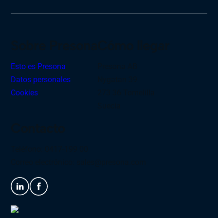
Sobre Presona
Cómo llegar
Esto es Presona
Presona AB
Datos personales
Nygatan 39
Cookies
273 36 Tomelilla
Suecia
Contacto
Teléfono: 0417-199 00
Correo electrónico:
sales@presona.com