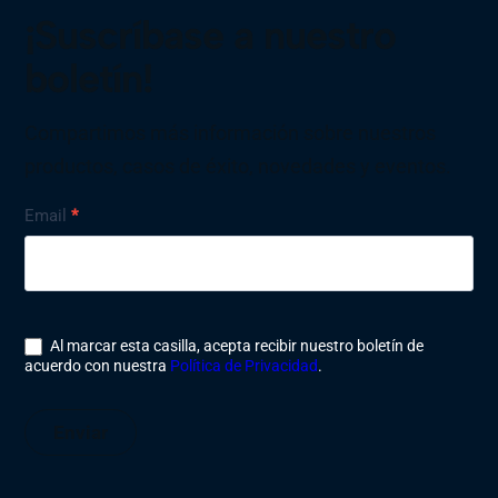
¡Suscríbase a nuestro
boletín!
Compartimos más información sobre nuestros
productos, casos de éxito, novedades y eventos.
Nyhetsbrev
Email
*
Al marcar esta casilla, acepta recibir nuestro boletín de
acuerdo con nuestra
Política de Privacidad
.
Enviar